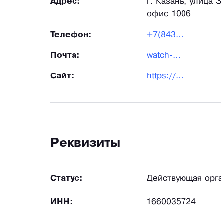
Адрес:
г. Казань, улица 
офис 1006
Телефон:
+7(843)21-66-5-33
Почта:
watch-straps@yandex.ru
Сайт:
https://lerman-ws.ru/
Реквизиты
Статус:
Действующая орг
ИНН:
1660035724