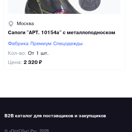
Москва
Сапоги "АРТ. 10154а" с металлоподноском
Фабрика Премиум Спецодежды
Кол-во:
От 1 шт.
Цена:
2 320 ₽
B2B каталог для поставщиков и закупщиков
© «ОптСбыт.Ру», 2026