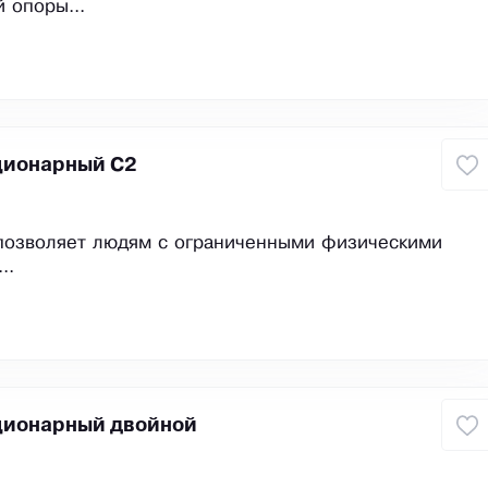
 опоры...
ционарный С2
 позволяет людям с ограниченными физическими
..
ционарный двойной