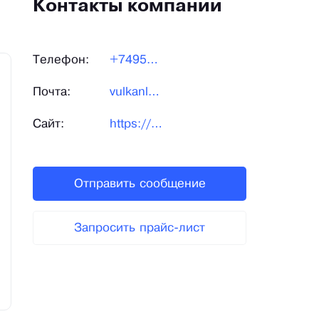
Контакты компании
Телефон:
+74957974336
Почта:
vulkanlvc@mail.ru
Сайт:
https://змвулкан.рф/
Отправить сообщение
Запросить прайс-лист