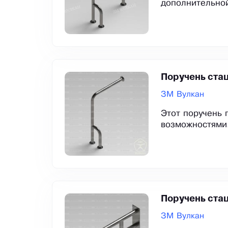
дополнительной
Поручень ста
ЗМ Вулкан
Этот поручень
возможностями.
Поручень ста
ЗМ Вулкан