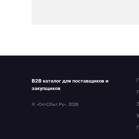
B2B каталог для поставщиков и
закупщиков
© «ОптСбыт.Ру», 2026