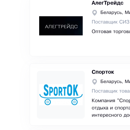
АлегТрейдс
Беларусь, М
Поставщик СИЗ
Оптовая торгов
Спорток
Беларусь, М
Поставщик това
Компания "Спор
отдыха и спорт
интересного до