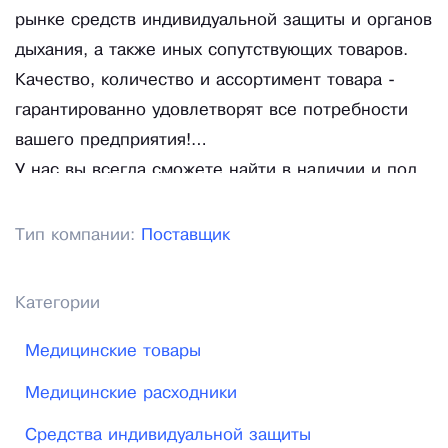
рынке средств индивидуальной защиты и органов
дыхания, а также иных сопутствующих товаров.
Качество, количество и ассортимент товара -
гарантированно удовлетворят все потребности
вашего предприятия!
У нас вы всегда сможете найти в наличии и под
заказ линейку продукции компании 3М и других
известным мировых производителей!
Тип компании:
Поставщик
Более подробную информацию можно найти на
сайте 3м-защитаточкабай.
Категории
Медицинские товары
Медицинские расходники
Средства индивидуальной защиты