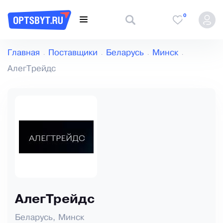
0
Главная
Поставщики
Беларусь
Минск
АлегТрейдс
АлегТрейдс
Беларусь, Минск