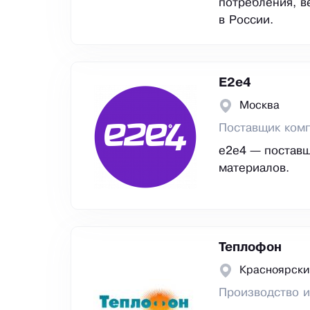
потребления, в
в России.
E2е4
Москва
Поставщик ком
e2e4 — поставщ
материалов.
Теплофон
Красноярски
Производство и