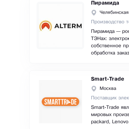
Пирамида
Челябинская
Производство т
Пирамида — рос
ТЭНах: электро
собственное пр
обработка зака
Smart-Trade
Москва
Поставщик элек
Smart-Trade яв
мировых произво
packard, Lenovo