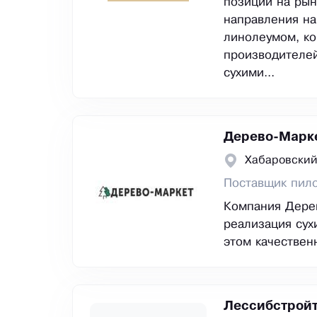
позиции на рын
направления на
линолеумом, ко
производителей
сухими...
Дерево-Марк
Хабаровский
Поставщик пил
Компания Дерев
реализация сух
этом качествен
Лессибстройт