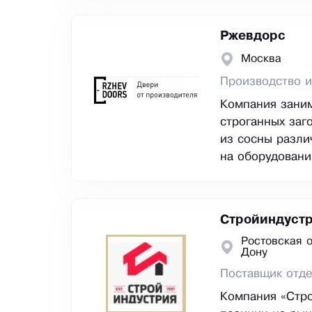
Ржевдорс
Москва
Производство и
Компания зани
строганных заг
из сосны разли
на оборудовани
Стройиндуст
Ростовская о
Дону
Поставщик отд
Компания «Стро