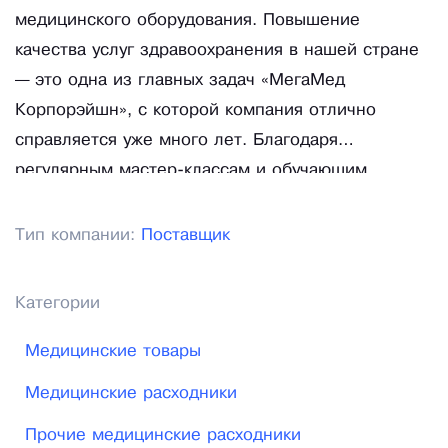
медицинского оборудования. Повышение
качества услуг здравоохранения в нашей стране
— это одна из главных задач «МегаМед
Корпорэйшн», с которой компания отлично
справляется уже много лет. Благодаря
регулярным мастер-классам и обучающим
семинарам вы не только приобретете
превосходную медицинскую технику, но и узнаете
Тип компании:
Поставщик
все тонкости работы уникального оборудования.
Аппараты для УЗИ и ИВЛ, хирургические столы и
Категории
освещение, перевязочные средства и многое
другое — все это вы найдете на сайте «МегаМед
Медицинские товары
Корпорэйшн».
Медицинские расходники
Прочие медицинские расходники