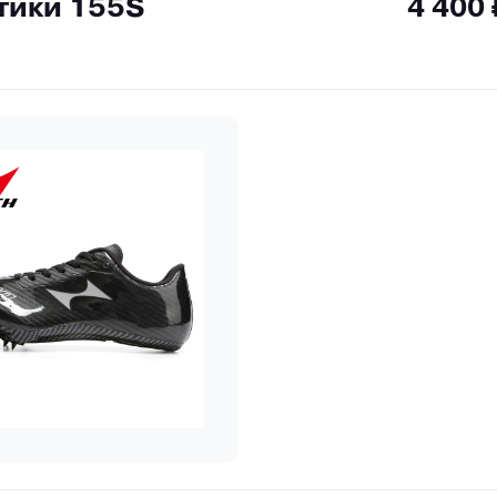
тики 155S
4 400 