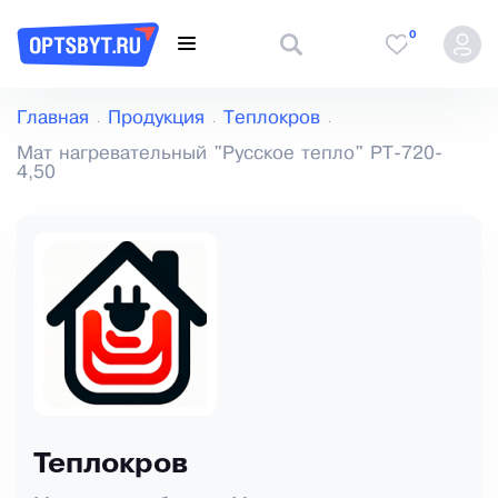
0
Главная
Продукция
Теплокров
Мат нагревательный "Русское тепло" РТ-720-
4,50
Теплокров