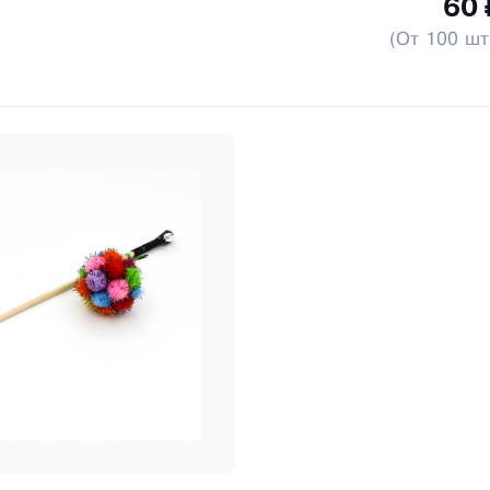
60 
(От 100 шт