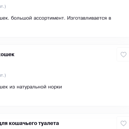
т.)
шек. большой ассортимент. Изготавливается в
кошек
т.)
шек из натуральной норки
для кошачьего туалета