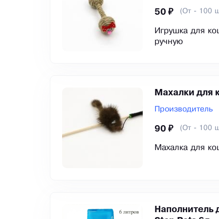
(От - 100 ш
50 ₽
Игрушка для ко
ручную
Махалки для 
Производитель
(От - 100 ш
90 ₽
Махалка для ко
Наполнитель 