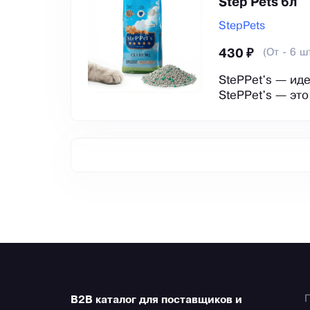
Step Pets 6л
StepPets
(От - 6 ш
430 ₽
StePPet's — ид
StePPet's — это
B2B каталог для поставщиков и