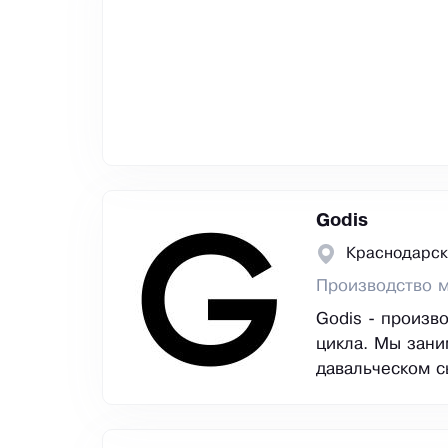
Godis
Краснодарск
Производство м
Godis - произв
цикла. Мы зани
давальческом с