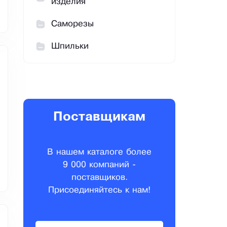
изделия
Саморезы
Шпильки
Поставщикам
В нашем каталоге более
9 000 компаний -
поставщиков.
Присоединяйтесь к нам!