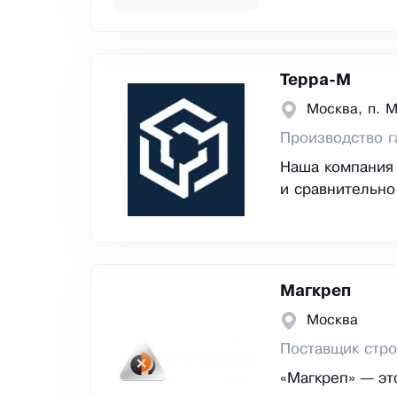
Терра-М
Москва, п. 
Производство г
Наша компания 
и сравнительно
Магкреп
Москва
Поставщик стро
«Магкреп» — эт