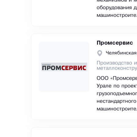
механизмов и м
оборудования д
машиностроител
Промсервис
Челябинская
Производство и
металлоконстр
ООО «Промсерви
Урале по проек
грузоподъемног
нестандартного
машиностроите