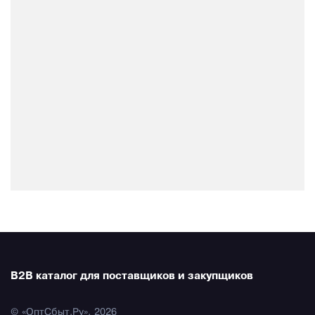
B2B каталог для поставщиков и закупщиков
© «ОптСбыт.Ру», 2026