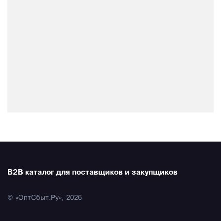
B2B каталог для поставщиков и закупщиков
© «ОптСбыт.Ру», 2026