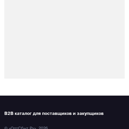
B2B каталог для поставщиков и закупщиков
© «ОптСбыт.Ру», 2026