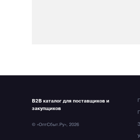
B2B каталог для поставщиков и
закупщиков
© «ОптСбыт.Ру», 2026