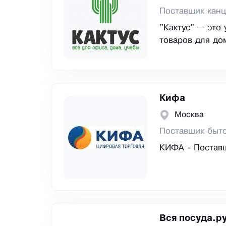
Поставщик канц
"Кактус" — это
товаров для до
Кифа
Москва
Поставщик быто
КИФА - Поставщ
Вся посуда.р