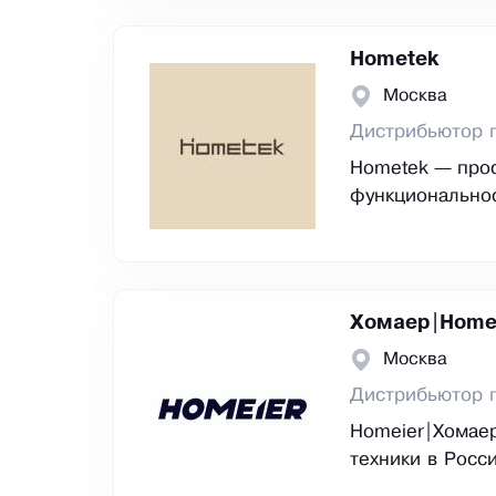
Hometek
Москва
Дистрибьютор 
Hometek — прос
функциональнос
Хомаер|Home
Москва
Дистрибьютор 
Homeier|Хомае
техники в Росс