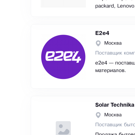
packard, Lenovo
E2е4
Москва
Поставщик ком
e2e4 — поставщ
материалов.
Solar Technika
Москва
Поставщик быто
Продажа бытово