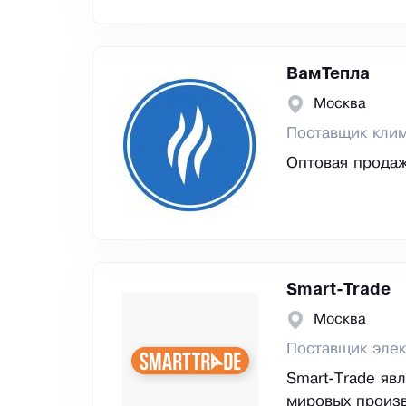
ВамТепла
Москва
Поставщик клим
Оптовая продаж
Smart-Trade
Москва
Поставщик элек
Smart-Trade яв
мировых произво