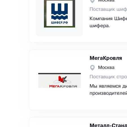
Москва
Поставщик шиф
Компания Шифе
шифера.
МегаКровля
Москва
Поставщик стр
Мы являемся ди
производителей
Металл-Стан