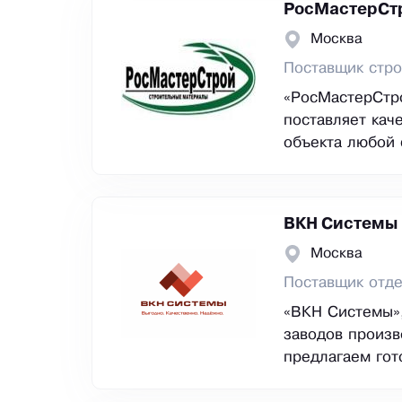
РосМастерСт
Москва
Поставщик стр
«РосМастерСтро
поставляет кач
объекта любой 
ВКН Системы
Москва
Поставщик отд
«ВКН Системы»,
заводов произв
предлагаем гот