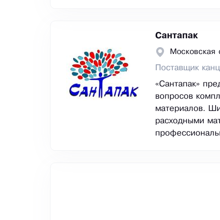
Сантапак
Московская 
Поставщик канц
«Сантапак» пр
вопросов компл
материалов. Ши
расходными мат
профессиональн