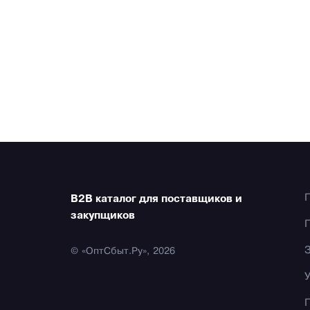
B2B каталог для поставщиков и
закупщиков
© «ОптСбыт.Ру», 2026